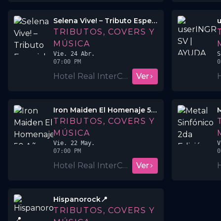
Selena Vive! – Tributo Especial 🎶💃
TRIBUTOS, COVERS Y
MÚSICA
Vie. 24 Abr.
S
07:00 PM
0
Hotel Real InterContinental San Salvador
Ver
Iron Maiden El Homenaje 50 Años
M
TRIBUTOS, COVERS Y
MÚSICA
Vie. 22 May.
V
07:00 PM
0
Hotel Real InterContinental San Salvador
Ver
Hispanorock📍
TRIBUTOS, COVERS Y