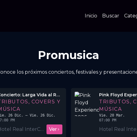
Inicio
Buscar
Cate
Promusica
noce los próximos conciertos, festivales y presentacione
Concierto: Larga Vida al Rock 2025
Pink Floyd Expe
TRIBUTOS, COVERS Y
TRIBUTOS, 
MÚSICA
MÚSICA
ie. 26 Dic.
– Vie. 26 Dic.
Vie. 20 Mar.
7:00 PM
07:00 PM
Hotel Real InterContinental San Salvador
Ver