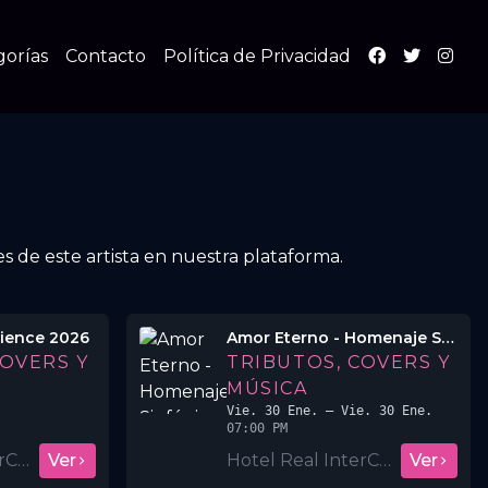
gorías
Contacto
Política de Privacidad
s de este artista en nuestra plataforma.
rience 2026
Amor Eterno - Homenaje Sinfónico a Rocío Dúrcal y Juan Gabriel 🇸🇻
COVERS Y
TRIBUTOS, COVERS Y
MÚSICA
Vie. 30 Ene.
– Vie. 30 Ene.
07:00 PM
Hotel Real InterContinental San Salvador
Ver
Hotel Real InterContinental San Salvador
Ver