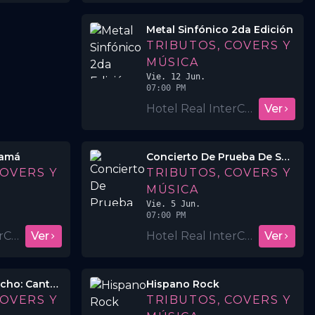
Metal Sinfónico 2da Edición
TRIBUTOS, COVERS Y
MÚSICA
Vie. 12 Jun.
07:00 PM
Hotel Real InterContinental San Salvador
Ver
Mamá
Concierto De Prueba De Sonido
COVERS Y
TRIBUTOS, COVERS Y
MÚSICA
Vie. 5 Jun.
07:00 PM
Hotel Real InterContinental San Salvador
Ver
Hotel Real InterContinental San Salvador
Ver
Noche De Despecho: Canta Y No Llores
Hispano Rock
COVERS Y
TRIBUTOS, COVERS Y