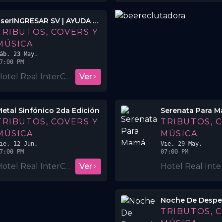
userINGRESAR SV | AYUDA EN ES La Que Canta - El Show Mamás Luchonas
TRIBUTOS, COVERS Y
MÚSICA
áb. 23 May.
7:00 PM
Hotel Real InterContinental San Salvador
Ver
etal Sinfónico 2da Edición
Serenata Para 
TRIBUTOS, COVERS Y
TRIBUTOS, 
MÚSICA
MÚSICA
ie. 12 Jun.
Vie. 29 May.
7:00 PM
07:00 PM
Hotel Real InterContinental San Salvador
Ver
TRIBUTOS, 