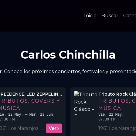
Inicio
Buscar
Cate
Carlos Chinchilla
. Conoce los próximos conciertos, festivales y presentac
CREEDENCE, LED ZEPPELIN Y THE DOORS + LO MEJOR DEL ROCK ESPANOL E INGLES
TRIBUTOS, COVERS Y
TRIBUTOS, 
MÚSICA
MÚSICA
ie. 22 May.
– Mar. 23 Jun.
Vie. 22 May.
7:30 PM
07:30 PM
1961 Los Naranjos BAR & Café
Ver