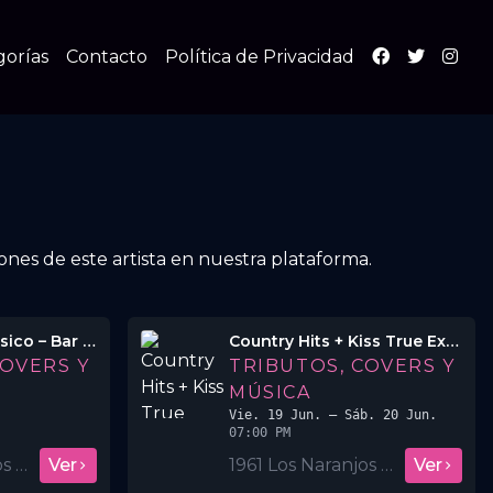
gorías
Contacto
Política de Privacidad
iones de este artista en nuestra plataforma.
Tributo Rock Clásico – Bar y Café 1961 🌌🎸
Country Hits + Kiss True Experiencie
COVERS Y
TRIBUTOS, COVERS Y
MÚSICA
Vie. 19 Jun.
– Sáb. 20 Jun.
07:00 PM
1961 Los Naranjos BAR & Café
Ver
1961 Los Naranjos BAR & Café
Ver