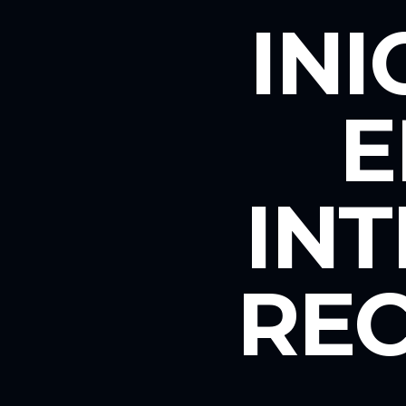
INI
E
IN
REC