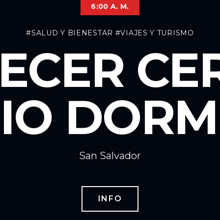
6:00 A. M.
#SALUD Y BIENESTAR
#VIAJES Y TURISMO
ECER CER
DIO DORM
San Salvador
INFO