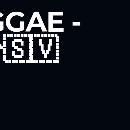
GAE -
🇸🇻