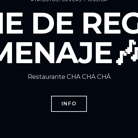
E DE REG
ENAJE🎶
Restaurante CHA CHA CHÁ
INFO