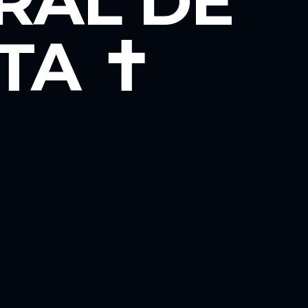
RAL DE
A ✝️