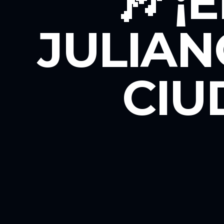
🎶 ¡
JULIAN
CIU