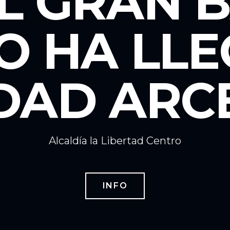
EL GRAN 
O HA LL
DAD ARCE!
Alcaldía la Libertad Centro
INFO