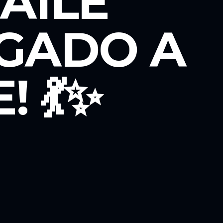
BAILE
EGADO A
 💃✨