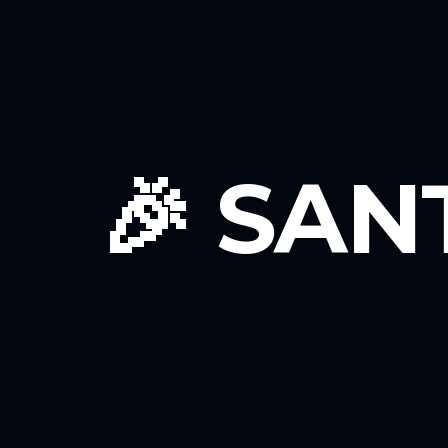
🎉 SAN