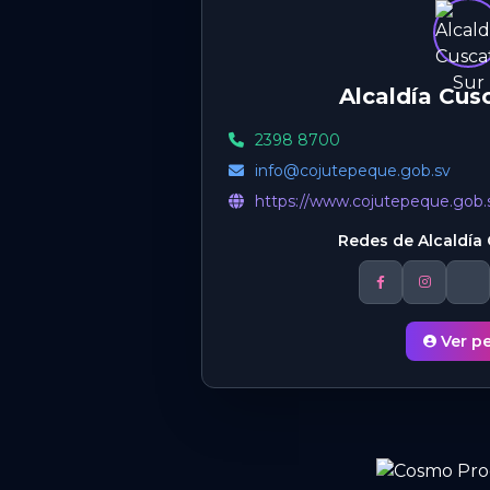
Alcaldía Cus
2398 8700
info@cojutepeque.gob.sv
https://www.cojutepeque.gob.
Redes de Alcaldía 
Ver pe