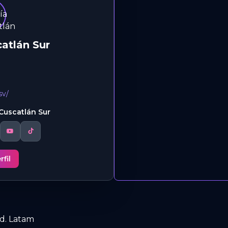
catlán Sur
sv/
Cuscatlán Sur
rfil